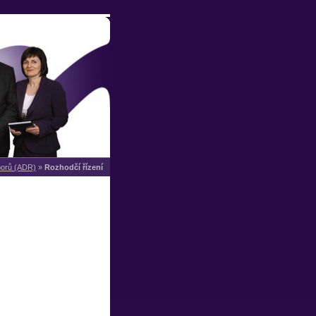
porů (ADR)
»
Rozhodčí řízení