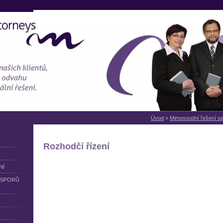
Úvod
»
Mimosoudní řešení s
Rozhodčí řízení
NÍ
 SPORŮ